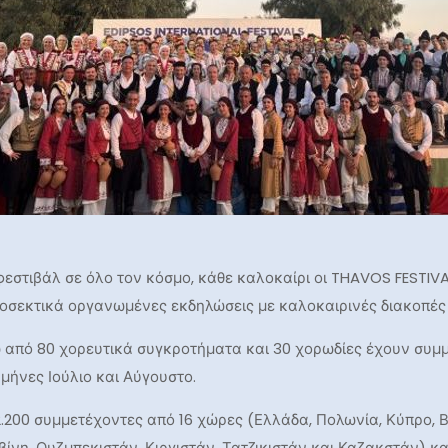
φεστιβάλ σε όλο τον κόσμο, κάθε καλοκαίρι οι THAVOS FESTIV
σεκτικά οργανωμένες εκδηλώσεις με καλοκαιρινές διακοπές
νω από 80 χορευτικά συγκροτήματα και 30 χορωδίες έχουν συμ
 μήνες Ιούλιο και Αύγουστο.
2.200 συμμετέχοντες από 16 χώρες (Ελλάδα, Πολωνία, Κύπρο, Β
οβίνη, Ουζμπεκιστάν, Κιργιστάν, Τατζικιστάν και Καζακστάν) 