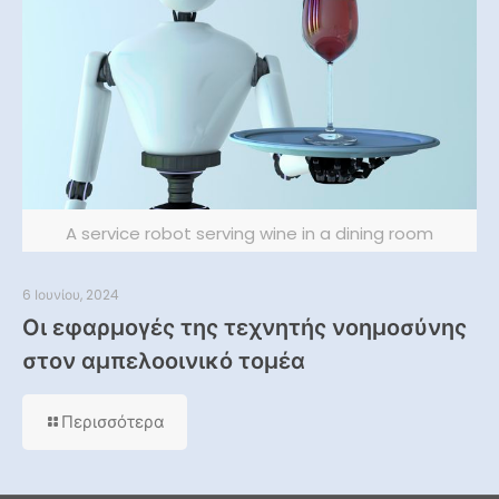
A service robot serving wine in a dining room
6 Ιουνίου, 2024
Οι εφαρμογές της τεχνητής νοημοσύνης
στον αμπελοοινικό τομέα
Περισσότερα