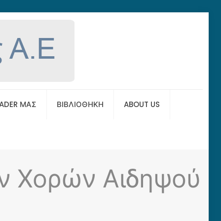
EADER ΜΑΣ
ΒΙΒΛΙΟΘΗΚΗ
ABOUT US
ν Χορών Αιδηψού