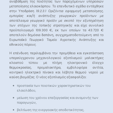
αναβάθμιση της ποιότητας των παρεχόμενων υπηρεσιών
μεταποίησης ελαιοκάρπου. Το επενδυτικό σχέδιο εντάχθηκε
στην Υποδράση
19.2.3.1 Οριζόντια εφαρμογή μεταποίησης,
εμπορίας και/ή ανάπτυξης γεωργικών προϊόντων με
αποτέλεσμα γεωργικό προϊόν με σκοπό την εξυπηρέτηση
των στόχων της τοπικής στρατηγικής
και ​είχε συνολικό
προϋπολογισμό 109.300 €, εκ των οποίων τα 43.720 €
αποτελούν δημόσια δαπάνη, συγχρηματοδοτούμενη από το
Ευρωπαϊκό Γεωργικό Ταμείο Αγροτικής Ανάπτυξης και
εθνικούς πόρους.
Η επένδυση περιλαμβάνει την προμήθεια και εγκατάσταση
υπερσύγχρονου μηχανολογικού εξοπλισμού: μαλακτήρες
κλειστού τύπου με πλήρη ηλεκτρονικό έλεγχο
θερμοκρασίας, προμαλακτήρα, εμβολοφόρα αντλία,
κεντρικό ηλεκτρικό πίνακα και λέβητα θερμού νερού με
καύση βιομάζας. Ο νέος εξοπλισμός εξασφαλίζει:
προστασία των ποιοτικών χαρακτηριστικών του
ελαιολάδου,
μείωση του χρόνου επεξεργασίας και αναμονής των
παραγωγών,
βελτίωση της ενεργειακής αποδοτικότητας,