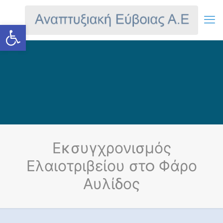
Ανοίξτε τη γραμμή εργαλείων
Εκσυγχρονισμός
Ελαιοτριβείου στo Φάρο
Αυλίδος