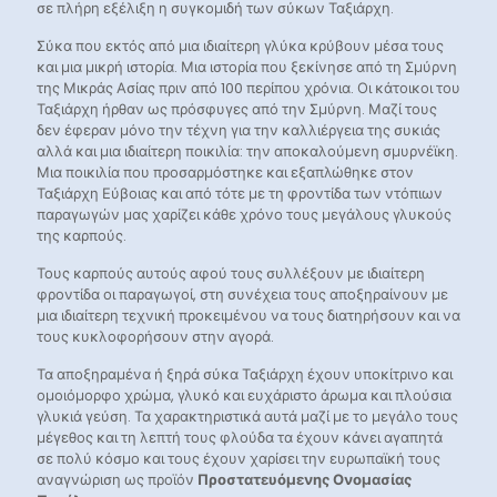
σε πλήρη εξέλιξη η συγκομιδή των σύκων Ταξιάρχη.
Σύκα που εκτός από μια ιδιαίτερη γλύκα κρύβουν μέσα τους
και μια μικρή ιστορία. Μια ιστορία που ξεκίνησε από τη Σμύρνη
της Μικράς Ασίας πριν από 100 περίπου χρόνια. Οι κάτοικοι του
Ταξιάρχη ήρθαν ως πρόσφυγες από την Σμύρνη. Μαζί τους
δεν έφεραν μόνο την τέχνη για την καλλιέργεια της συκιάς
αλλά και μια ιδιαίτερη ποικιλία: την αποκαλούμενη σμυρνέϊκη.
Μια ποικιλία που προσαρμόστηκε και εξαπλώθηκε στον
Ταξιάρχη Εύβοιας και από τότε με τη φροντίδα των ντόπιων
παραγωγών μας χαρίζει κάθε χρόνο τους μεγάλους γλυκούς
της καρπούς.
Τους καρπούς αυτούς αφού τους συλλέξουν με ιδιαίτερη
φροντίδα οι παραγωγοί, στη συνέχεια τους αποξηραίνουν με
μια ιδιαίτερη τεχνική προκειμένου να τους διατηρήσουν και να
τους κυκλοφορήσουν στην αγορά.
Τα αποξηραμένα ή ξηρά σύκα Ταξιάρχη έχουν υποκίτρινο και
ομοιόμορφο χρώμα, γλυκό και ευχάριστο άρωμα και πλούσια
γλυκιά γεύση. Τα χαρακτηριστικά αυτά μαζί με το μεγάλο τους
μέγεθος και τη λεπτή τους φλούδα τα έχουν κάνει αγαπητά
σε πολύ κόσμο και τους έχουν χαρίσει την ευρωπαϊκή τους
αναγνώριση ως προϊόν
Προστατευόμενης Ονομασίας