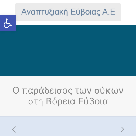
Ανοίξτε τη γραμμή εργαλείων
Ο παράδεισος των σύκων
στη Βόρεια Εύβοια