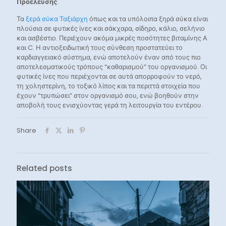
Προέλευσης
.
Τα
ξερά σύκα Ταξιάρχη
όπως και τα υπόλοιπα ξηρά σύκα είναι
πλούσια σε φυτικές ίνες και σάκχαρα, σίδηρο, κάλιο, σελήνιο
και ασβέστιο. Περιέχουν ακόμα μικρές ποσότητες βιταμίνης Α
και C. Η αντιοξειδωτική τους σύνθεση προστατεύει το
καρδιαγγειακό σύστημα, ενώ αποτελούν έναν από τους πιο
αποτελεσματικούς τρόπους “καθαρισμού” του οργανισμού. Οι
φυτικές ίνες που περιέχονται σε αυτά απορροφούν το νερό,
τη χοληστερίνη, το τοξικό λίπος και τα περιττά στοιχεία που
έχουν “τρυπώσει” στον οργανισμό σου, ενώ βοηθούν στην
αποβολή τους ενισχύοντας γερά τη λειτουργία του εντέρου.
Share
Related posts