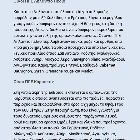
Οίνοι ΠΓΕ Ληλάντιο Πεδίο
Κάποτε το Ληλάντιο αποτέλεσε αιτία για πολεμικές
συρράξεις μεταξύ Χαλκίδας και Ερέτριας λόγω του μεγάλου
γεωργικού ενδιαφέροντος που είχε. Η θέση του, στη δυτική
πλευρά της Δίρφυς διαθέτει ένα ενδιαφέρον μικροκλίμα που
ευνοεί την ανάπτυξη της αμπελοκαλλιέργειας. Οι οίνοι ΠΓΕ
Ληλάντιο πεδίο περιλαμβάνουν λευκά, ροζέ και ερυθρά, από
ξηρά μέχρι ημίγλυκα τα οποία προέρχονται από ελληνικές και
ξενικές ποικιλίες όπως Σαββατιανό, Ροδίτης, Μαλαγουζιά,
Ασύρτικο, Αθήρι, Μοσχοφίλερο, Sauvignon blanc, Μανδηλαριά,
Αγιωργίτικο, Καραμπραϊμης, Ρητινό, Βραδυανό, Cabernet
Sauvignon, Syrah, Grenache rouge και Merlot.
Οίνοι ΠΓΕ Κάρυστος
Στη νότια άκρη της Εύβοιας, εκτείνεται ο αμπελώνας της
Καρύστου ο οποίος αναπτύσσεται από τις πεδινές, παράκτιες
περιοχές και σκαρφαλώνει στο όρος Όχη μέχρι το υψόμετρο
των 600 μέτρων. Στην περιοχή αυτή, που είναι γνωστή για
τους δυνατούς βόρειους ανέμους της, παράγονται λευκά,
ροζέ και ερυθρά κρασιά ξηρά μέχρι και γλυκά που προέρχονται
από σταφύλια των ποικιλιών Σαββατιανό, Ροδίτης,
Μαλαγουζιά, Ασύρτικο, Αθήρι, Μανδηλαριά, Αγιωργίτικο,
Λιάτικο, Grenache blanc, Sauvignon blanc, Cabernet Sauvignon,