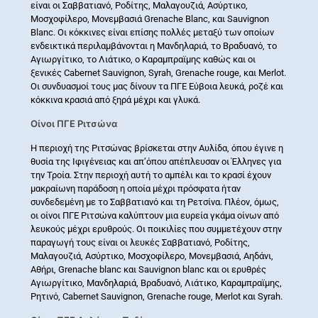
είναι οι Σαββατιανό, Ροδίτης, Μαλαγουζιά, Ασύρτικο,
Μοσχοφίλερο, Μονεμβασιά Grenache Βlanc, και Sauvignon
Βlanc. Οι κόκκινες είναι επίσης πολλές μεταξύ των οποίων
ενδεικτικά περιλαμβάνονται η Μανδηλαριά, το Βραδυανό, το
Αγιωργίτικο, το Λιάτικο, ο Καραμπραϊμης καθώς και οι
ξενικές Cabernet Sauvignon, Syrah, Grenache rouge, και Merlot.
Οι συνδυασμοί τους μας δίνουν τα ΠΓΕ Εύβοια λευκά, ροζέ και
κόκκινα κρασιά από ξηρά μέχρι και γλυκά.
Οίνοι ΠΓΕ Ριτσώνα
Η περιοχή της Ριτσώνας βρίσκεται στην Αυλίδα, όπου έγινε η
θυσία της Ιφιγένειας και απ’όπου απέπλευσαν οι Έλληνες για
την Τροία. Στην περιοχή αυτή το αμπέλι και το κρασί έχουν
μακραίωνη παράδοση η οποία μέχρι πρόσφατα ήταν
συνδεδεμένη με το Σαββατιανό και τη Ρετσίνα. Πλέον, όμως,
οι οίνοι ΠΓΕ Ριτσώνα καλύπτουν μια ευρεία γκάμα οίνων από
λευκούς μέχρι ερυθρούς. Οι ποικιλίες που συμμετέχουν στην
παραγωγή τους είναι οι λευκές Σαββατιανό, Ροδίτης,
Μαλαγουζιά, Ασύρτικο, Μοσχοφίλερο, Μονεμβασιά, Αηδάνι,
Αθήρι, Grenache blanc και Sauvignon blanc και οι ερυθρές
Αγιωργίτικο, Μανδηλαριά, Βραδυανό, Λιάτικο, Καραμπραϊμης,
Ρητινό, Cabernet Sauvignon, Grenache rouge, Merlot και Syrah.