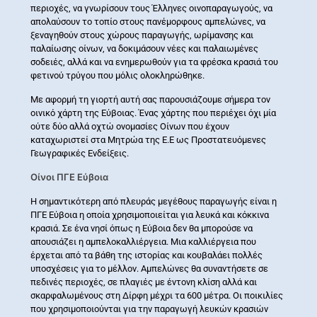
περιοχές, να γνωρίσουν τους Έλληνες οινοπαραγωγούς, να
απολαύσουν το τοπίο στους πανέμορφους αμπελώνες, να
ξεναγηθούν στους χώρους παραγωγής, ωρίμανσης και
παλαίωσης οίνων, να δοκιμάσουν νέες και παλαιωμένες
σοδειές, αλλά και να ενημερωθούν για τα φρέσκα κρασιά του
φετινού τρύγου που μόλις ολοκληρώθηκε.
Με αφορμή τη γιορτή αυτή σας παρουσιάζουμε σήμερα τον
οινικό χάρτη της Εύβοιας. Ένας χάρτης που περιέχει όχι μία
ούτε δύο αλλά οχτώ ονομασίες Οίνων που έχουν
καταχωριστεί στα Μητρώα της Ε.Ε ως Προστατευόμενες
Γεωγραφικές Ενδείξεις.
Οίνοι ΠΓΕ Εύβοια
Η σημαντικότερη από πλευράς μεγέθους παραγωγής είναι η
ΠΓΕ Εύβοια η οποία χρησιμοποιείται για λευκά και κόκκινα
κρασιά. Σε ένα νησί όπως η Εύβοια δεν θα μπορούσε να
απουσιάζει η αμπελοκαλλιέργεια. Μια καλλιέργεια που
έρχεται από τα βάθη της ιστορίας και κουβαλάει πολλές
υποσχέσεις για το μέλλον. Αμπελώνες θα συναντήσετε σε
πεδινές περιοχές, σε πλαγιές με έντονη κλίση αλλά και
σκαρφαλωμένους στη Δίρφη μέχρι τα 600 μέτρα. Οι ποικιλίες
που χρησιμοποιούνται για την παραγωγή λευκών κρασιών