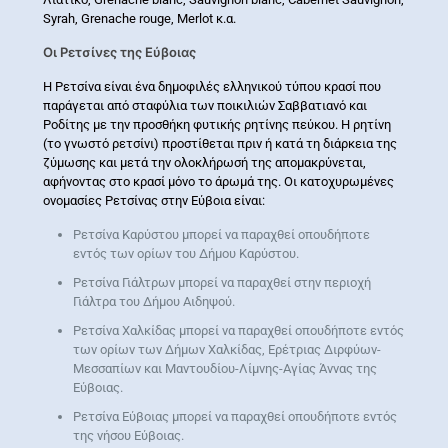
Syrah, Grenache rouge, Merlot κ.α.
Οι Ρετσίνες της Εύβοιας
Η Ρετσίνα είναι ένα δημοφιλές ελληνικού τύπου κρασί που
παράγεται από σταφύλια των ποικιλιών Σαββατιανό και
Ροδίτης με την προσθήκη φυτικής ρητίνης πεύκου. Η ρητίνη
(το γνωστό ρετσίνι) προστίθεται πριν ή κατά τη διάρκεια της
ζύμωσης και μετά την ολοκλήρωσή της απομακρύνεται,
αφήνοντας στο κρασί μόνο το άρωμά της. Οι κατοχυρωμένες
ονομασίες Ρετσίνας στην Εύβοια είναι:
Ρετσίνα Καρύστου μπορεί να παραχθεί οπουδήποτε
εντός των ορίων του Δήμου Καρύστου.
Ρετσίνα Γιάλτρων μπορεί να παραχθεί στην περιοχή
Γιάλτρα του Δήμου Αιδηψού.
Ρετσίνα Χαλκίδας μπορεί να παραχθεί οπουδήποτε εντός
των ορίων των Δήμων Χαλκίδας, Ερέτριας Διρφύων-
Μεσσαπίων και Μαντουδίου-Λίμνης-Αγίας Άννας της
Εύβοιας.
Ρετσίνα Εύβοιας μπορεί να παραχθεί οπουδήποτε εντός
της νήσου Εύβοιας.