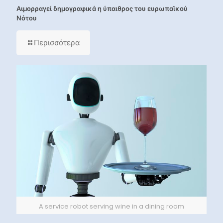
Αιμορραγεί δημογραφικά η ύπαιθρος του ευρωπαϊκού
Νότου
Περισσότερα
A service robot serving wine in a dining room