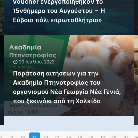
voucher ενεργοποιήθηκαν το
15νθήμερο του Αυγούστου – Η
Εύβοια πάλι «πρωταθλήτρια»
30 Ιουλίου, 2023
Παράταση αιτήσεων για την
Ακαδημία Πτηνοτροφίας του
οργανισμού Νέα Γεωργία Νέα Γενιά,
που ξεκινάει από τη Χαλκίδα
8
9
10
11
12
13
14
15
16
17
18
19
2