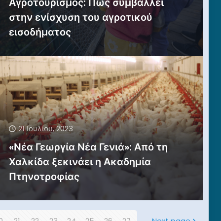
Αγροτουρισμός: Πώς συμβάλλει
στην ενίσχυση του αγροτικού
εισοδήματος
21 Ιουλίου, 2023
«Νέα Γεωργία Νέα Γενιά»: Από τη
Χαλκίδα ξεκινάει η Ακαδημία
Πτηνοτροφίας
0
21
22
23
24
25
26
27
Next page