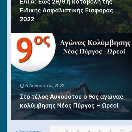
ΕΛΓΑ: Έως 29/9 η καταβολή της
Ειδικής Ασφαλιστικής Εισφοράς
2022
6 Αυγούστου, 2023
Στο τέλος Αυγούστου ο 9ος αγώνας
κολύμβησης Νέος Πύργος – Ωρεοί
Prev page
1
2
3
4
5
6
7