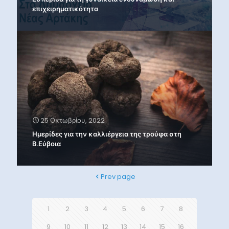
επιχειρηματικότητα
25 Οκτωβρίου, 2022
Ημερίδες για την καλλιέργεια της τρούφα στη
Β.Εύβοια
Prev page
1
2
3
4
5
6
7
8
9
10
11
12
13
14
15
16