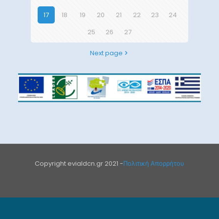
17
18
19
20
21
22
23
24
25
26
27
Next page
Copyright evialdcn.gr 2021 -
Πολιτική Απορρήτου