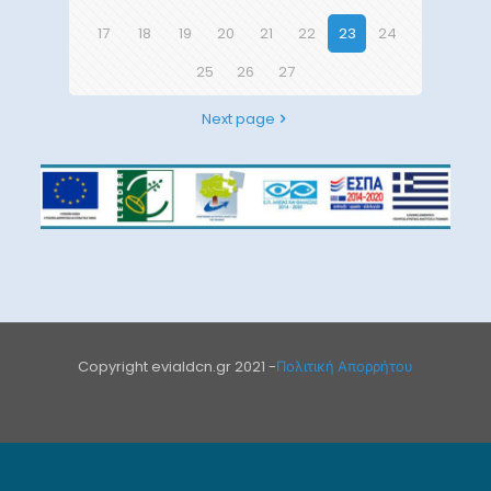
17
18
19
20
21
22
23
24
25
26
27
Next page
Copyright evialdcn.gr 2021 -
Πολιτική Απορρήτου