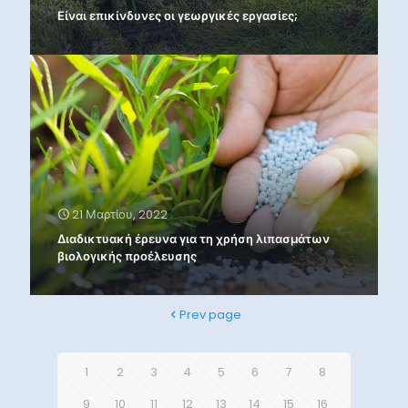
Είναι επικίνδυνες οι γεωργικές εργασίες;
21 Μαρτίου, 2022
Διαδικτυακή έρευνα για τη χρήση λιπασμάτων
βιολογικής προέλευσης
Prev page
1
2
3
4
5
6
7
8
9
10
11
12
13
14
15
16